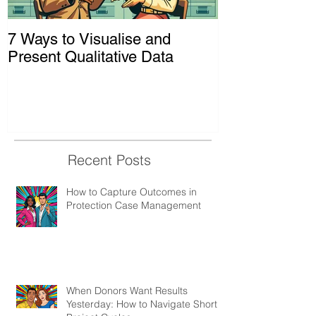
7 Ways to Visualise and
Shaking Up t
Present Qualitative Data
to Decolonize
& Evaluation 
Recent Posts
How to Capture Outcomes in
Protection Case Management
When Donors Want Results
Yesterday: How to Navigate Short