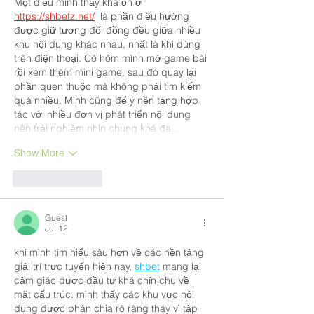
Một điều mình thấy khá ổn ở 
https://shbetz.net/
  là phần điều hướng 
được giữ tương đối đồng đều giữa nhiều 
khu nội dung khác nhau, nhất là khi dùng 
trên điện thoại. Có hôm mình mở game bài 
rồi xem thêm mini game, sau đó quay lại 
phần quen thuộc mà không phải tìm kiếm 
quá nhiều. Mình cũng để ý nền tảng hợp 
tác với nhiều đơn vị phát triển nội dung 
nên trải nghiệm nhìn chung khá đa…
Show More
Like
Reply
Guest
Jul 12
khi mình tìm hiểu sâu hơn về các nền tảng 
giải trí trực tuyến hiện nay, 
shbet
 mang lại 
cảm giác được đầu tư khá chỉn chu về 
mặt cấu trúc. mình thấy các khu vực nội 
dung được phân chia rõ ràng thay vì tập 