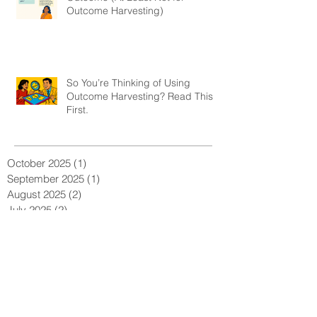
Outcome Harvesting)
So You’re Thinking of Using
Outcome Harvesting? Read This
First.
October 2025
(1)
1 post
September 2025
(1)
1 post
August 2025
(2)
2 posts
July 2025
(2)
2 posts
June 2025
(3)
3 posts
May 2025
(4)
4 posts
April 2025
(1)
1 post
March 2025
(2)
2 posts
February 2025
(1)
1 post
December 2024
(2)
2 posts